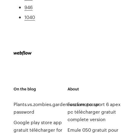
946
1040
On the blog
About
Plants.vs.zombies.garden.warfare.pc.rar
Forza motorsport 6 apex
password
pc télécharger gratuit
complete version
Google play store app
gratuit télécharger for
Emule 050 gratuit pour